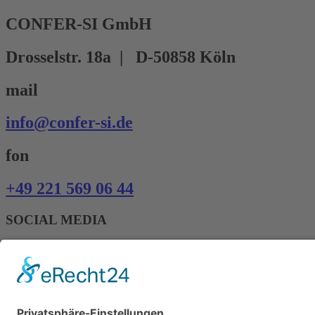
CONFER-SI GmbH
Drosselstr. 18a | D-50858 Köln
mail
info@confer-si.de
fon
+49 221 569 06 44
SOCIAL MEDIA
Linkedin-in
Xing
CONFER-SI GmbH
© Copyright 2020 - 2026 | Alle Rechte vorbehalten.
AGB